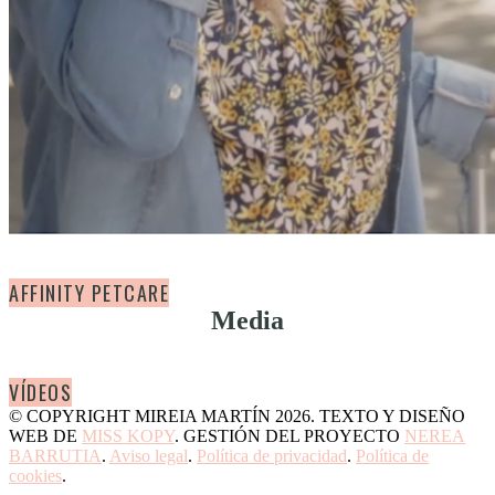
AFFINITY PETCARE
Media
VÍDEOS
© COPYRIGHT MIREIA MARTÍN 2026. TEXTO Y DISEÑO
WEB DE
MISS KOPY
. GESTIÓN DEL PROYECTO
NEREA
BARRUTIA
.
Aviso legal
.
Política de privacidad
.
Política de
cookies
.