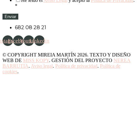
He leído el
Aviso Legal
y acepto la
Política de Privacidad
.
*
Enviar
682 08 28 21
nstagram
Facebook
Youtube
Linkedin
© COPYRIGHT MIREIA MARTÍN 2026. TEXTO Y DISEÑO
WEB DE
MISS KOPY
. GESTIÓN DEL PROYECTO
NEREA
BARRUTIA
.
Aviso legal
.
Política de privacidad
.
Política de
cookies
.