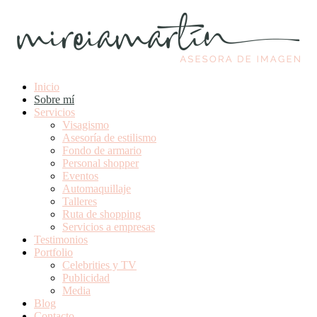
Asesoría de imagen presencial y online
Mireia Martín – Asesora de imagen
Inicio
Sobre mí
Servicios
Visagismo
Asesoría de estilismo
Fondo de armario
Personal shopper
Eventos
Automaquillaje
Talleres
Ruta de shopping
Servicios a empresas
Testimonios
Portfolio
Celebrities y TV
Publicidad
Media
Blog
Contacto